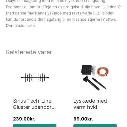
Oplys din flagstang med en smuk lyskæde til flagstang
Drømmer du om at tilføje en ekstra gnist til din have i juletiden?
Med denne flagstangslyskæde med ravfarvede LED-dioder
kan du forvandle din flagstang til en lysende stjerne i natten.
Den bløde sorte
Relaterede varer
Sirius Tech-Line
Lyskæde med
Cluster udendørs
varm hvid
lyskæde, 120
239.00
kr.
69.00
kr.
varm hvide lys, 2
meter, forlænger