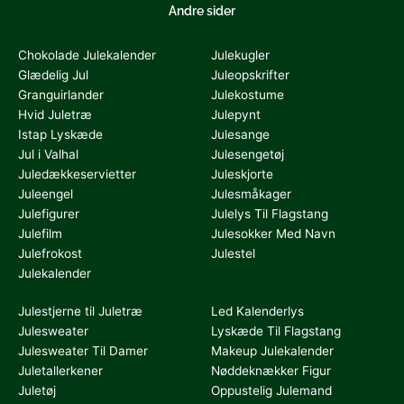
Andre sider
Chokolade Julekalender
Julekugler
Glædelig Jul
Juleopskrifter
Granguirlander
Julekostume
Hvid Juletræ
Julepynt
Istap Lyskæde
Julesange
Jul i Valhal
Julesengetøj
Juledækkeservietter
Juleskjorte
Juleengel
Julesmåkager
Julefigurer
Julelys Til Flagstang
Julefilm
Julesokker Med Navn
Julefrokost
Julestel
Julekalender
Julestjerne til Juletræ
Led Kalenderlys
Julesweater
Lyskæde Til Flagstang
Julesweater Til Damer
Makeup Julekalender
Juletallerkener
Nøddeknækker Figur
Juletøj
Oppustelig Julemand