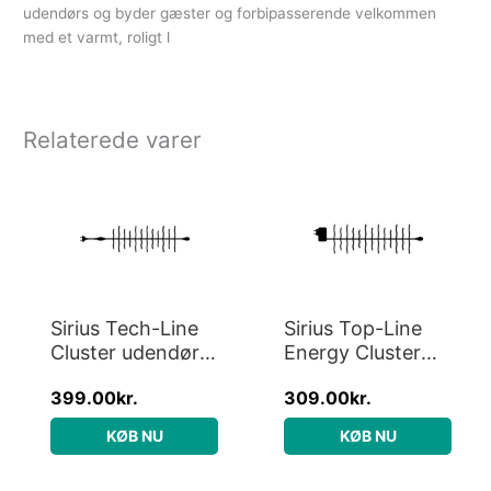
udendørs og byder gæster og forbipasserende velkommen
med et varmt, roligt l
Relaterede varer
Sirius Tech-Line
Sirius Top-Line
Cluster udendørs
Energy Cluster
lyskæde, 180
udendørs
399.00
kr.
309.00
kr.
varm hvide lys, 3
lyskæde, 200
meter, startsæt
varm hvide lys, 3
KØB NU
KØB NU
meter, startsæt