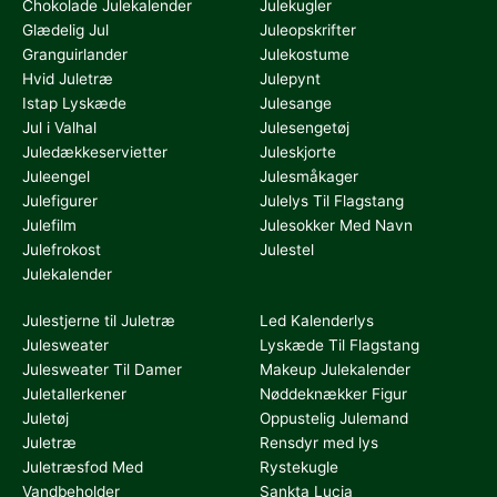
Chokolade Julekalender
Julekugler
Glædelig Jul
Juleopskrifter
Granguirlander
Julekostume
Hvid Juletræ
Julepynt
Istap Lyskæde
Julesange
Jul i Valhal
Julesengetøj
Juledækkeservietter
Juleskjorte
Juleengel
Julesmåkager
Julefigurer
Julelys Til Flagstang
Julefilm
Julesokker Med Navn
Julefrokost
Julestel
Julekalender
Julestjerne til Juletræ
Led Kalenderlys
Julesweater
Lyskæde Til Flagstang
Julesweater Til Damer
Makeup Julekalender
Juletallerkener
Nøddeknækker Figur
Juletøj
Oppustelig Julemand
Juletræ
Rensdyr med lys
Juletræsfod Med
Rystekugle
Vandbeholder
Sankta Lucia