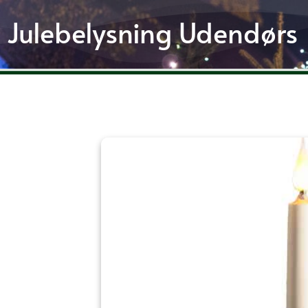
Gå
Julebelysning Udendørs
til
indholdet