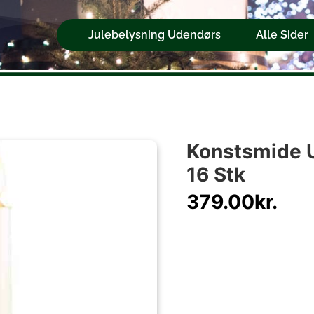
Julebelysning Udendørs
Alle Sider
Konstsmide U
16 Stk
379.00
kr.