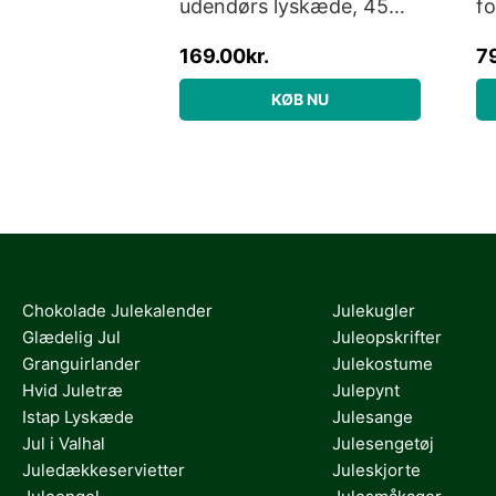
udendørs lyskæde, 45
fo
varm hvide lys, 4,5
m
169.00
kr.
7
meter, startsæt
KØB NU
Chokolade Julekalender
Julekugler
Glædelig Jul
Juleopskrifter
Granguirlander
Julekostume
Hvid Juletræ
Julepynt
Istap Lyskæde
Julesange
Jul i Valhal
Julesengetøj
Juledækkeservietter
Juleskjorte