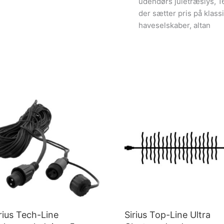
udendørs juletræslys, 16
der sætter pris på klass
haveselskaber, altan
rius Tech-Line
Sirius Top-Line Ultra