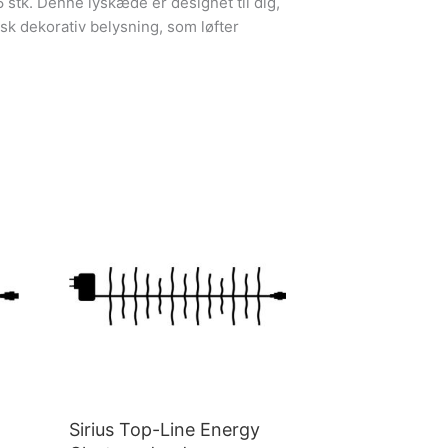
 stk. Denne lyskæde er designet til dig,
isk dekorativ belysning, som løfter
Sirius Top-Line Energy