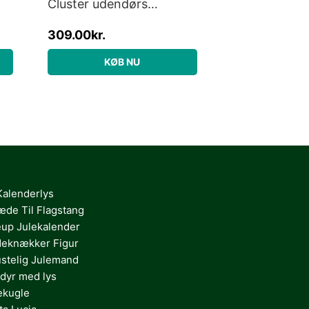
Cluster udendørs
de
lyskæde, 200 varm hvide
309.00
kr.
lys, 3 meter, startsæt
KØB NU
Kalenderlys
æde Til Flagstang
up Julekalender
eknækker Figur
stelig Julemand
dyr med lys
ekugle