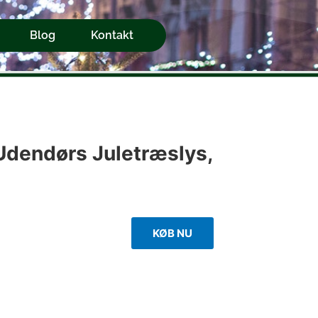
Blog
Kontakt
dendørs Juletræslys,
KØB NU