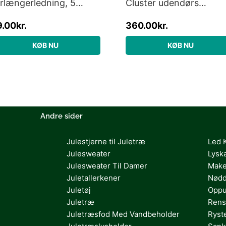
rlængerledning, 5
Cluster udendørs
eter
lyskæde, 400 varm hvi
9.00
kr.
360.00
kr.
lys, 3 meter, forlænger
KØB NU
KØB NU
Andre sider
Julestjerne til Juletræ
Led 
Julesweater
Lysk
Julesweater Til Damer
Make
Juletallerkener
Nødd
Juletøj
Oppu
Juletræ
Rens
Juletræsfod Med Vandbeholder
Ryst