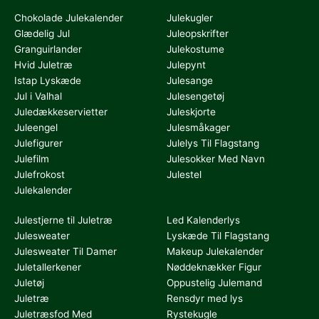
Chokolade Julekalender
Julekugler
Glædelig Jul
Juleopskrifter
Granguirlander
Julekostume
Hvid Juletræ
Julepynt
Istap Lyskæde
Julesange
Jul i Valhal
Julesengetøj
Juledækkeservietter
Juleskjorte
Juleengel
Julesmåkager
Julefigurer
Julelys Til Flagstang
Julefilm
Julesokker Med Navn
Julefrokost
Julestel
Julekalender
Julestjerne til Juletræ
Led Kalenderlys
Julesweater
Lyskæde Til Flagstang
Julesweater Til Damer
Makeup Julekalender
Juletallerkener
Nøddeknækker Figur
Juletøj
Oppustelig Julemand
Juletræ
Rensdyr med lys
Juletræsfod Med
Rystekugle