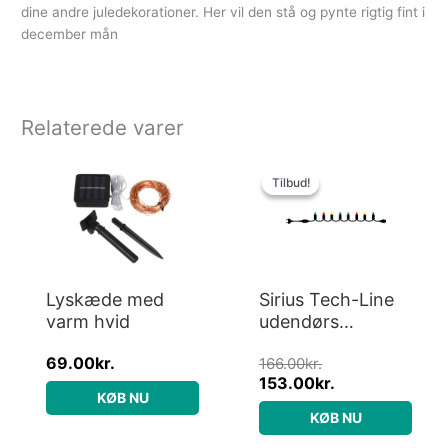
dine andre juledekorationer. Her vil den stå og pynte rigtig fint i
december mån
Relaterede varer
Den
Den
oprindelige
aktuelle
Tilbud!
Tilbud!
pris
pris
var:
er:
166.00kr..
153.00kr..
Lyskæde med
Sirius Tech-Line
varm hvid
udendørs
lyskæde, 45
69.00
kr.
166.00
kr.
farvede lys, 4,5
153.00
kr.
meter, startsæt
KØB NU
KØB NU