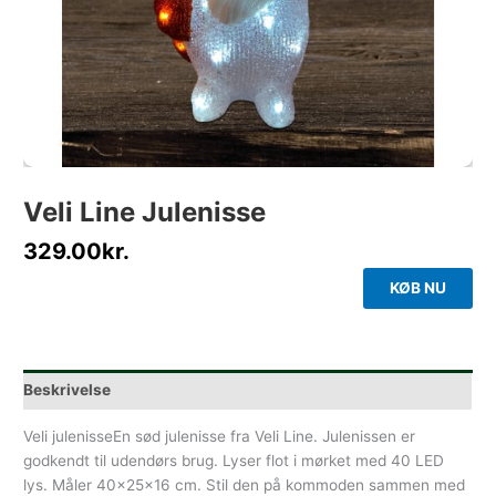
Veli Line Julenisse
329.00
kr.
KØB NU
Beskrivelse
Veli julenisseEn sød julenisse fra Veli Line. Julenissen er
godkendt til udendørs brug. Lyser flot i mørket med 40 LED
lys. Måler 40x25x16 cm. Stil den på kommoden sammen med